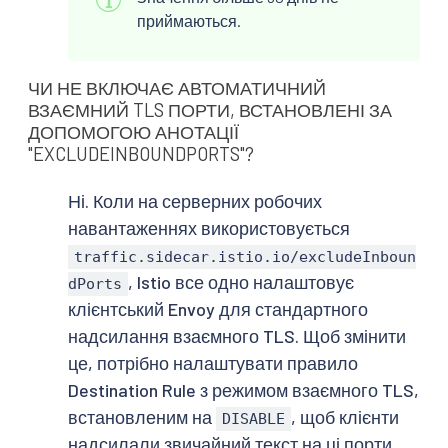
приймаються.
ЧИ НЕ ВКЛЮЧАЄ АВТОМАТИЧНИЙ
ВЗАЄМНИЙ TLS ПОРТИ, ВСТАНОВЛЕНІ ЗА
ДОПОМОГОЮ АНОТАЦІЇ
"EXCLUDEINBOUNDPORTS"?
Ні. Коли на серверних робочих
навантаженнях використовується
traffic.sidecar.istio.io/excludeInboun
, Istio все одно налаштовує
dPorts
клієнтський Envoy для стандартного
надсилання взаємного TLS. Щоб змінити
це, потрібно налаштувати правило
Destination Rule з режимом взаємного TLS,
встановленим на
, щоб клієнти
DISABLE
надсилали звичайний текст на ці порти.