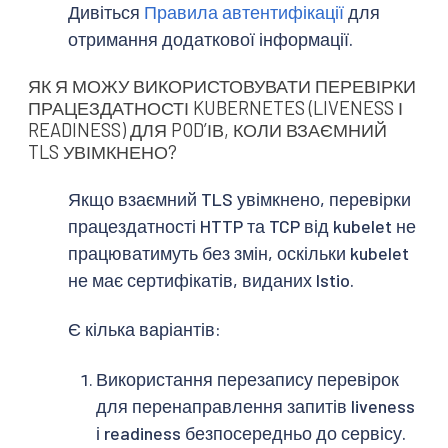
Дивіться
Правила автентифікації
для
отримання додаткової інформації.
ЯК Я МОЖУ ВИКОРИСТОВУВАТИ ПЕРЕВІРКИ
ПРАЦЕЗДАТНОСТІ KUBERNETES (LIVENESS І
READINESS) ДЛЯ PODʼІВ, КОЛИ ВЗАЄМНИЙ
TLS УВІМКНЕНО?
Якщо взаємний TLS увімкнено, перевірки
працездатності HTTP та TCP від kubelet не
працюватимуть без змін, оскільки kubelet
не має сертифікатів, виданих Istio.
Є кілька варіантів:
Використання перезапису перевірок
для перенаправлення запитів liveness
і readiness безпосередньо до сервісу.