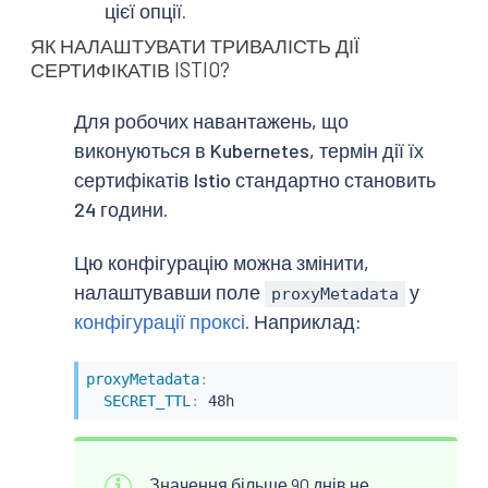
цієї опції.
ЯК НАЛАШТУВАТИ ТРИВАЛІСТЬ ДІЇ
СЕРТИФІКАТІВ ISTIO?
Для робочих навантажень, що
виконуються в Kubernetes, термін дії їх
сертифікатів Istio стандартно становить
24 години.
Цю конфігурацію можна змінити,
налаштувавши поле
у
proxyMetadata
конфігурації проксі
. Наприклад:
proxyMetadata
:
SECRET_TTL
:
 48h
Значення більше 90 днів не