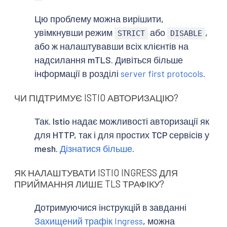
Цю проблему можна вирішити,
увімкнувши режим
або
,
STRICT
DISABLE
або ж налаштувавши всіх клієнтів на
надсилання mTLS. Дивіться більше
інформації в розділі
server first protocols
.
ЧИ ПІДТРИМУЄ ISTIO АВТОРИЗАЦІЮ?
Так. Istio надає можливості авторизації як
для HTTP, так і для простих TCP сервісів у
mesh.
Дізнатися більше
.
ЯК НАЛАШТУВАТИ ISTIO INGRESS ДЛЯ
ПРИЙМАННЯ ЛИШЕ TLS ТРАФІКУ?
Дотримуючися інструкцій в завданні
Захищений трафік Ingress
, можна