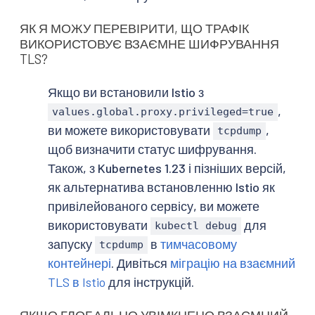
ЯК Я МОЖУ ПЕРЕВІРИТИ, ЩО ТРАФІК
ВИКОРИСТОВУЄ ВЗАЄМНЕ ШИФРУВАННЯ
TLS?
Якщо ви встановили Istio з
,
values.global.proxy.privileged=true
ви можете використовувати
,
tcpdump
щоб визначити статус шифрування.
Також, з Kubernetes 1.23 і пізніших версій,
як альтернатива встановленню Istio як
привілейованого сервісу, ви можете
використовувати
для
kubectl debug
запуску
в
тимчасовому
tcpdump
контейнері
. Дивіться
міграцію на взаємний
TLS в Istio
для інструкцій.