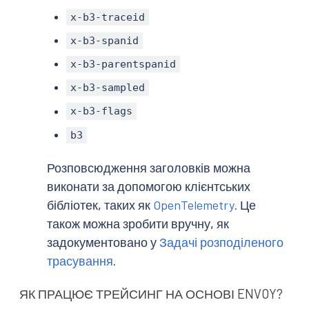
x-b3-traceid
x-b3-spanid
x-b3-parentspanid
x-b3-sampled
x-b3-flags
b3
Розповсюдження заголовків можна
виконати за допомогою клієнтських
бібліотек, таких як
OpenTelemetry
. Це
також можна зробити вручну, як
задокументовано у
Задачі розподіленого
трасування
.
ЯК ПРАЦЮЄ ТРЕЙСИНГ НА ОСНОВІ ENVOY?