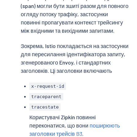
(span) могли бути зшиті разом для повного
огляду потоку трафіку, застосунки
повинні пропагувати контекст трейсингу
між вхідними та вихідними запитами.
Зокрема, Istio покладається на застосунки
для пересилання ідентифікатора запиту,
згенерованого Envoy, і стандартних
заголовків. Ці заголовки включають
x-request-id
traceparent
tracestate
Користувачі Zipkin повинні
переконатися, що вони
поширюють
заголовки трейсів B3
.