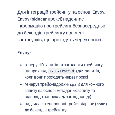
Для інтеграцій трейсингу на основі Envoy,
Envoy (sidecar проксі) надсилає
інформацію про трейсинг безпосередньо
до бекендів трейсингу від імені
застосунків, що проходять через проксі.
Envoy:
генерує ID запитів та заголовки трейсингу
(наприклад,
) для запитів,
X-B3-TraceId
коли вони проходять через проксі
генерує трейс-відрізки (span) для кожного
запиту на основі метаданих запиту та
відповіді (наприклад, час відповіді)
надсилає згенеровані трейс-відрізки (span)
до бекендів трейсингу