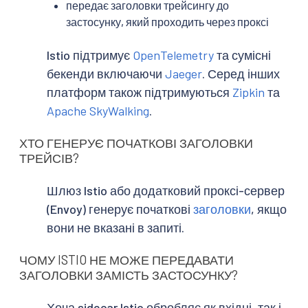
передає заголовки трейсингу до
застосунку, який проходить через проксі
Istio підтримує
OpenTelemetry
та сумісні
бекенди включаючи
Jaeger
. Серед інших
платформ також підтримуються
Zipkin
та
Apache SkyWalking
.
ХТО ГЕНЕРУЄ ПОЧАТКОВІ ЗАГОЛОВКИ
ТРЕЙСІВ?
Шлюз Istio або додатковий проксі-сервер
(Envoy) генерує початкові
заголовки
, якщо
вони не вказані в запиті.
ЧОМУ ISTIO НЕ МОЖЕ ПЕРЕДАВАТИ
ЗАГОЛОВКИ ЗАМІСТЬ ЗАСТОСУНКУ?
Хоча sidecar Istio обробляє як вхідні, так і