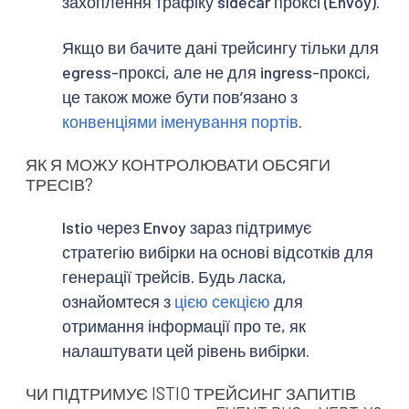
захоплення трафіку sidecar проксі (Envoy).
Якщо ви бачите дані трейсингу тільки для
egress-проксі, але не для ingress-проксі,
це також може бути повʼязано з
конвенціями іменування портів
.
ЯК Я МОЖУ КОНТРОЛЮВАТИ ОБСЯГИ
ТРЕСІВ?
Istio через Envoy зараз підтримує
стратегію вибірки на основі відсотків для
генерації трейсів. Будь ласка,
ознайомтеся з
цією секцією
для
отримання інформації про те, як
налаштувати цей рівень вибірки.
ЧИ ПІДТРИМУЄ ISTIO ТРЕЙСИНГ ЗАПИТІВ