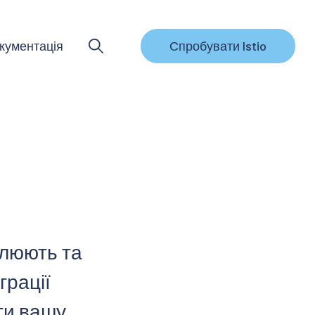
кументація
Спробувати Istio
влюють та
грації
ти вашу