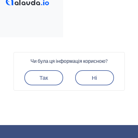
Чи була ця інформація корисною?
Так
Ні