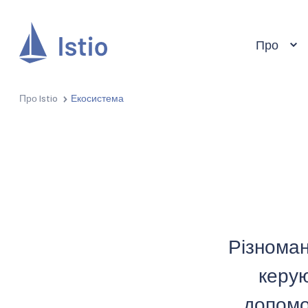
Про
Про Istio
Екосистема
Різноман
керую
допомо