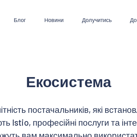
Блог
Новини
Долучитись
До
Екосистема
ітність постачальників, які встано
ть Istio, професійні послуги та інте
жуть вам максимально використа