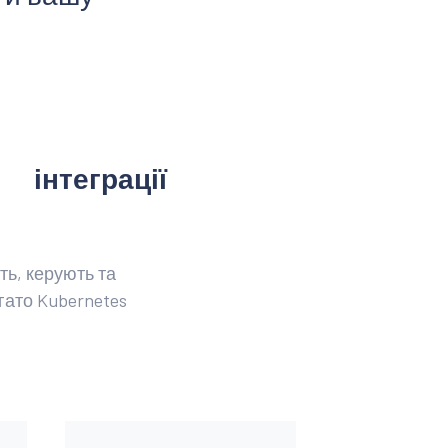
інтеграції
ь, керують та
агато Kubernetes