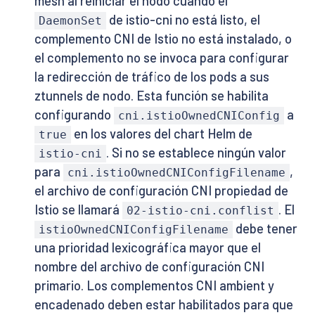
mesh al reiniciar el nodo cuando el
de istio-cni no está listo, el
DaemonSet
complemento CNI de Istio no está instalado, o
el complemento no se invoca para configurar
la redirección de tráfico de los pods a sus
ztunnels de nodo. Esta función se habilita
configurando
a
cni.istioOwnedCNIConfig
en los valores del chart Helm de
true
. Si no se establece ningún valor
istio-cni
para
,
cni.istioOwnedCNIConfigFilename
el archivo de configuración CNI propiedad de
Istio se llamará
. El
02-istio-cni.conflist
debe tener
istioOwnedCNIConfigFilename
una prioridad lexicográfica mayor que el
nombre del archivo de configuración CNI
primario. Los complementos CNI ambient y
encadenado deben estar habilitados para que