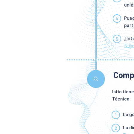
unié
Pued
part
¿Int
Nube
Compr
Istio tien
Técnica.
La go
La di