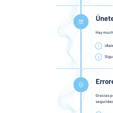
Únete
Hay mucho
¡Asi
Síg
Error
Gracias p
seguridad