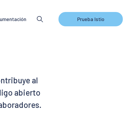
umentación
Prueba Istio
ntribuye al
digo abierto
laboradores.