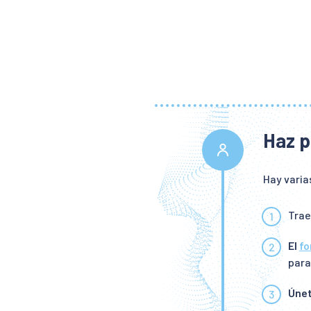
Haz p
Hay varia
Trae
El
fo
para
Únet