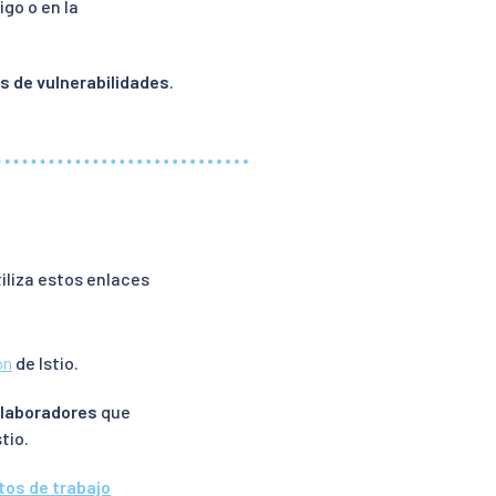
igo o en la
s de vulnerabilidades
.
iliza estos enlaces
ón
de Istio.
olaboradores
que
tio.
tos de trabajo