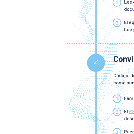
Lee 
doc
El e
Lee
Convi
Código, d
como pun
Fami
El
RE
dese
Pued