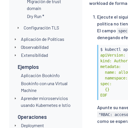
Migración de trust
workload de forma 
domain
Dry Run *
Ejecute el sig
política no ti
Configuración TLS
El campo
spec
denegando efec
Aplicación de Políticas
Observabilidad
$ 
kubectl
 ap
Extensibilidad
apiVersion: 
kind: Author
Ejemplos
metadata:

  name: allo
Aplicación Bookinfo
  namespace:
Bookinfo con una Virtual
spec:

  {}

Machine
EOF
Aprender microservicios
usando Kubernetes e Istio
Apunte su nave
"RBAC: acces
Operaciones
como se espera
Deployment