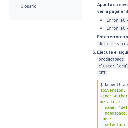
Apunte su nave
Glosario
ver la página “
Error al 
Error al 
Estos errores 
y
details
re
Ejecute el sig
,
productpage
cluster.loca
:
GET
$ 
kubectl
 ap
apiVersion: 
kind: Author
metadata:

  name: "det
  namespace:
spec:

  selector:
