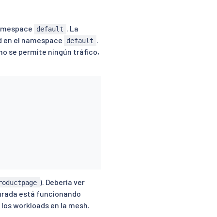
namespace
. La
default
oad en el namespace
.
default
 no se permite ningún tráfico,
). Debería ver
roductpage
urada está funcionando
 los workloads en la mesh.