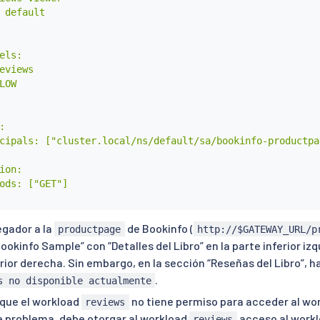
 default

els:

eviews

LOW



cipals: ["cluster.local/ns/default/sa/bookinfo-productpag
ion:

ods: ["GET"]

gador a la
de Bookinfo (
productpage
http://$GATEWAY_URL/p
Bookinfo Sample” con “Detalles del Libro” en la parte inferior izq
erior derecha. Sin embargo, en la sección “Reseñas del Libro”, h
.
s no disponible actualmente
 que el workload
no tiene permiso para acceder al wo
reviews
e problema, debe otorgar al workload
acceso al work
reviews