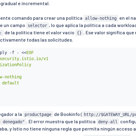
gradual e incremental.
uiente comando para crear una política
en el 
allow-nothing
ene un campo
, lo que aplica la política a cada workl
selector
de la política tiene el valor vacío
. Ese valor significa que
:
{}
tivamente todas las solicitudes.
ply -f - 
<<
EOF

security.istio.io/v1

izationPolicy

w-nothing

 default

gador a la
de Bookinfo (
productpage
http://$GATEWAY_URL/p
. El error muestra que la política
config
o denegado"
deny-all
ba, y Istio no tiene ninguna regla que permita ningún acceso a