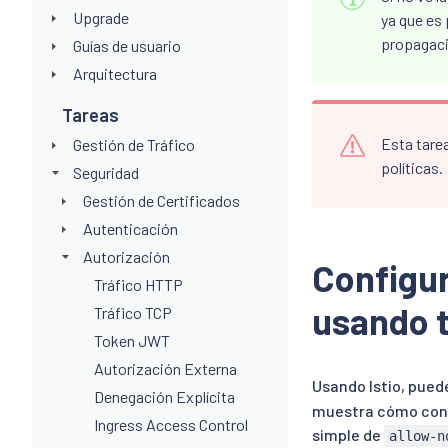
Upgrade
ya que es
propagaci
Guías de usuario
Arquitectura
Tareas
Esta tare
Gestión de Tráfico
políticas.
Seguridad
Gestión de Certificados
Autenticación
Autorización
Configur
Tráfico HTTP
usando 
Tráfico TCP
Token JWT
Autorización Externa
Usando Istio, pued
Denegación Explícita
muestra cómo confi
Ingress Access Control
simple de
allow-n