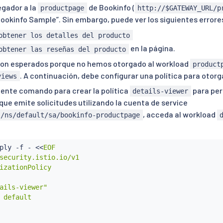
gador a la
de Bookinfo (
productpage
http://$GATEWAY_URL/p
Bookinfo Sample”. Sin embargo, puede ver los siguientes errores
obtener los detalles del producto
en la página.
obtener las reseñas del producto
son esperados porque no hemos otorgado al workload
product
. A continuación, debe configurar una política para otor
views
uiente comando para crear la política
para per
details-viewer
 que emite solicitudes utilizando la cuenta de service
, acceda al workload
l/ns/default/sa/bookinfo-productpage
ply -f - 
<<
EOF

security.istio.io/v1

izationPolicy

ails-viewer"

 default
