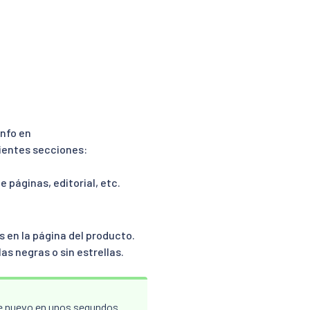
info en
uientes secciones:
e páginas, editorial, etc.
s en la página del producto.
las negras o sin estrellas.
 de nuevo en unos segundos