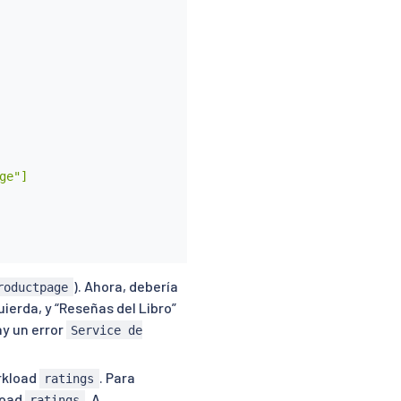
e"]

). Ahora, debería
roductpage
uierda, y “Reseñas del Libro”
ay un error
Service de
rkload
. Para
ratings
load
. A
ratings