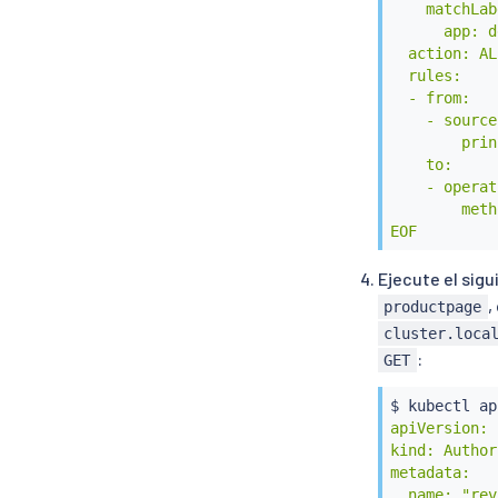
    matchLab
      app: d
  action: AL
  rules:

  - from:

    - source:
        prin
    to:

    - operat
        meth
EOF
Ejecute el sig
,
productpage
cluster.loca
:
GET
$ 
kubectl
 ap
apiVersion: 
kind: Author
metadata:

  name: "rev