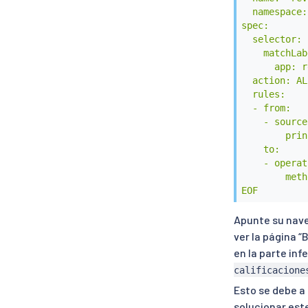
  namespace:
spec:

  selector:

    matchLab
      app: r
  action: AL
  rules:

  - from:

    - source:
        prin
    to:

    - operat
        meth
EOF
Apunte su nave
ver la página “
en la parte inf
calificacione
Esto se debe a
solucionar est