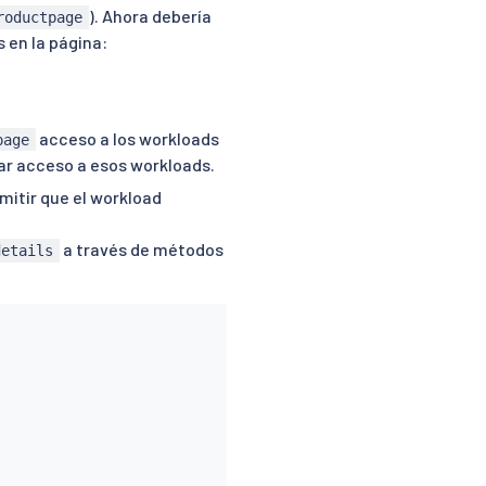
). Ahora debería
roductpage
 en la página:
acceso a los workloads
page
gar acceso a esos workloads.
mitir que el workload
a través de métodos
details