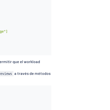
e"]

ermitir que el workload
a través de métodos
reviews