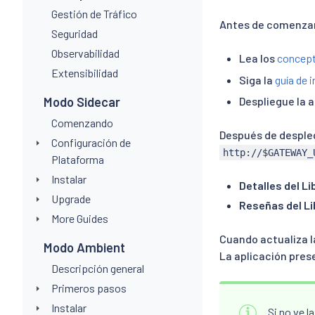
Gestión de Tráfico
Antes de comenzar 
Seguridad
Observabilidad
Lea los
concept
Extensibilidad
Siga la
guía de i
Modo Sidecar
Despliegue la 
Comenzando
Después de despleg
Configuración de
http://$GATEWAY_
Plataforma
Instalar
Detalles del Li
Upgrade
Reseñas del Li
More Guides
Cuando actualiza l
Modo Ambient
La aplicación prese
Descripción general
Primeros pasos
Instalar
Si no ve l