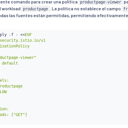
uiente comando para crear una política
pa
productpage-viewer
l workload
. La política no establece el campo
productpage
fr
todas las fuentes están permitidas, permitiendo efectivamente 
ply -f - 
<<
EOF

security.istio.io/v1

izationPolicy

ductpage-viewer"

 default

els:

roductpage

LOW

ion:

ods: ["GET"]
