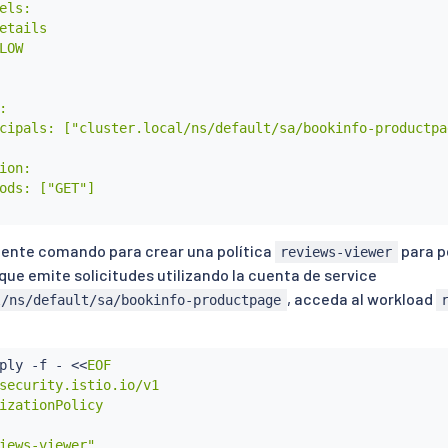
els:

etails

LOW



cipals: ["cluster.local/ns/default/sa/bookinfo-productpag
ion:

ods: ["GET"]

uiente comando para crear una política
para p
reviews-viewer
 que emite solicitudes utilizando la cuenta de service
, acceda al workload
l/ns/default/sa/bookinfo-productpage
ply -f - 
<<
EOF

security.istio.io/v1

izationPolicy

iews-viewer"
