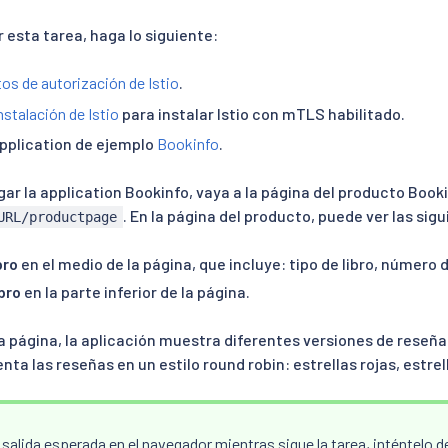
esta tarea, haga lo siguiente:
os de autorización de Istio
.
nstalación de Istio
para instalar Istio con mTLS habilitado.
application de ejemplo
Bookinfo
.
ar la application Bookinfo, vaya a la página del producto Book
. En la página del producto, puede ver las sig
URL/productpage
bro
en el medio de la página, que incluye: tipo de libro, número d
bro
en la parte inferior de la página.
a página, la aplicación muestra diferentes versiones de reseña
nta las reseñas en un estilo round robin: estrellas rojas, estrel
a salida esperada en el navegador mientras sigue la tarea, inténtelo