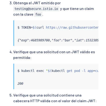
Obtenga el JWT emitido por
y que tiene un claim
testing@secure.istio.io
con la clave
.
foo
$ TOKEN
=
$(
curl
 https://raw.githubusercontent.c
{"exp":4685989700,"foo":"bar","iat":1532389700
Verifique que una solicitud con un JWT válido es
permitida:
$ 
kubectl
exec
"
$(
kubectl
 get pod -l app
=
curl 
200
Verifique que una solicitud contiene una
cabecera HTTP válida con el valor del claim JWT: