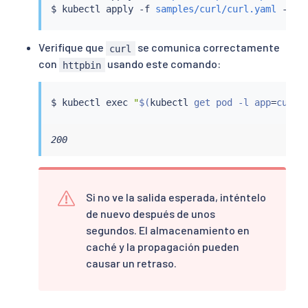
$ 
kubectl
 apply -f 
samples/curl/curl.yaml
Verifique que
se comunica correctamente
curl
con
usando este comando:
httpbin
$ 
kubectl
exec
"
$(
kubectl
 get pod -l app
=
curl 
200
Si no ve la salida esperada, inténtelo
de nuevo después de unos
segundos. El almacenamiento en
caché y la propagación pueden
causar un retraso.