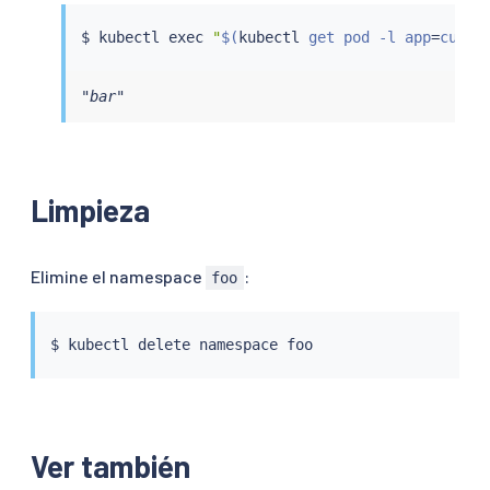
$ 
kubectl
exec
"
$(
kubectl
 get pod -l app
=
curl 
"bar"
Limpieza
Elimine el namespace
:
foo
$ 
kubectl
Ver también