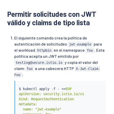
Permitir solicitudes con JWT
válido y claims de tipo lista
El siguiente comando crea la política de
autenticación de solicitudes
para
jwt-example
el workload
en el namespace
. Esta
httpbin
foo
política acepta un JWT emitido por
y copia el valor del
testing@secure.istio.io
claim
a una cabecera HTTP
foo
X-Jwt-Claim-
:
Foo
$ 
kubectl
 apply -f - 
<<
EOF

apiVersion: security.istio.io/v1

kind: RequestAuthentication

metadata:

  name: "jwt-example"
