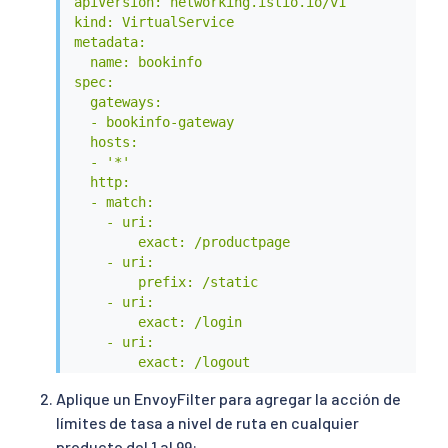
apiVersion: networking.istio.io/v1

kind: VirtualService

metadata:

  name: bookinfo

spec:

  gateways:

  - bookinfo-gateway

  hosts:

  - '*'

  http:

  - match:

    - uri:

        exact: /productpage

    - uri:

        prefix: /static

    - uri:

        exact: /login

    - uri:

        exact: /logout

    route:

Aplique un EnvoyFilter para agregar la acción de
    - destination:

límites de tasa a nivel de ruta en cualquier
        host: productpage

        port:

producto del 1 al 99: