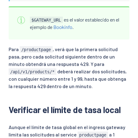
                    numerator: 100

                    denominator: HUNDRED

                filter_enforced:

es el valor establecido en el
$GATEWAY_URL
                  runtime_key: local_rate_limit_enf
ejemplo de
Bookinfo
.
                  default_value:

                    numerator: 100

                    denominator: HUNDRED

                response_headers_to_add:

Para
, verá que la primera solicitud
/productpage
                  - append: 
false
pasa, pero cada solicitud siguiente dentro de un
                    header:

minuto obtendrá una respuesta 429. Y para
                      key: x-local-rate-limit

deberá realizar dos solicitudes,
                      value: 
'true'
/api/v1/products/*
con cualquier número entre 1 y 99, hasta que obtenga
la respuesta 429 dentro de un minuto.
Verificar el límite de tasa local
Aunque el límite de tasa global en el ingress gateway
limita las solicitudes al service
a 1
productpage