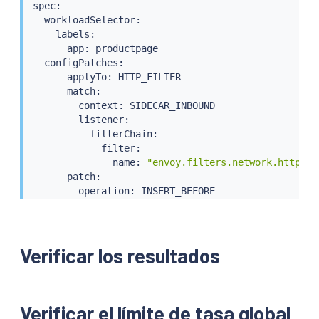
spec:

                    value: 
'true'
  workloadSelector:

    labels:

      app: productpage

  configPatches:

    - applyTo: HTTP_FILTER

      match:

        context: SIDECAR_INBOUND

        listener:

          filterChain:

            filter:

              name: 
"envoy.filters.network.http_co
      patch:

        operation: INSERT_BEFORE

        value:

          name: envoy.filters.http.local_ratelimit

          typed_config:

"@type"
:
 type.googleapis.com/udpa.type
Verificar los resultados
            type_url: type.googleapis.com/envoy.ex
            value:

              stat_prefix: http_local_rate_limiter

    - applyTo: HTTP_ROUTE

Verificar el límite de tasa global
      match:
