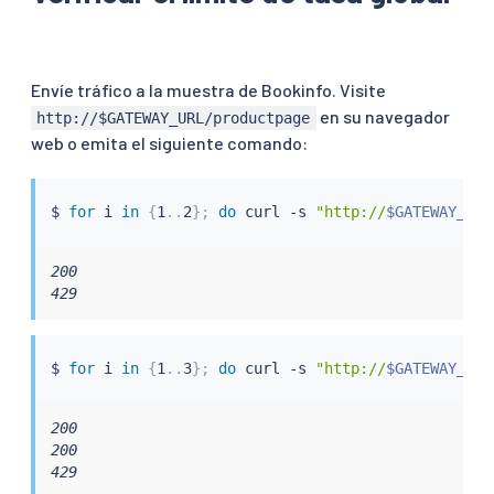
        context: SIDECAR_INBOUND

        routeConfiguration:

          vhost:

            name: 
"inbound|http|9080"
Envíe tráfico a la muestra de Bookinfo. Visite
            route:

en su navegador
http://$GATEWAY_URL/productpage
              action: ANY

web o emita el siguiente comando:
      patch:

        operation: MERGE

        value:

$ 
for
 i 
in
{
1
..
2
}
;
do
curl
 -s 
"http://
$GATEWAY_URL
          typed_per_filter_config:

            envoy.filters.http.local_ratelimit:

"@type"
:
 type.googleapis.com/udpa.ty
200

              type_url: type.googleapis.com/envoy.
429
              value:

                stat_prefix: http_local_rate_limite
                token_bucket:

$ 
for
 i 
in
{
1
..
3
}
;
do
curl
 -s 
"http://
$GATEWAY_URL
                  max_tokens: 4

                  tokens_per_fill: 4

                  fill_interval: 60s

200

                filter_enabled:

200

                  runtime_key: local_rate_limit_ena
429
                  default_value:
