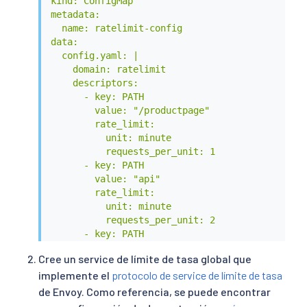
kind: ConfigMap

metadata:

  name: ratelimit-config

data:

  config.yaml: |

    domain: ratelimit

    descriptors:

      - key: PATH

        value: "/productpage"

        rate_limit:

          unit: minute

          requests_per_unit: 1

      - key: PATH

        value: "api"

        rate_limit:

          unit: minute

          requests_per_unit: 2

      - key: PATH

        rate_limit:

Cree un service de límite de tasa global que
          unit: minute

implemente el
protocolo de service de límite de tasa
          requests_per_unit: 100

EOF
de Envoy. Como referencia, se puede encontrar