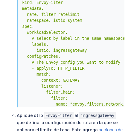
kind: EnvoyFilter

metadata:

  name: filter-ratelimit

  namespace: istio-system

spec:

  workloadSelector:

    # select by label in the same namespace

    labels:

      istio: ingressgateway

  configPatches:

    # The Envoy config you want to modify

    - applyTo: HTTP_FILTER

      match:

        context: GATEWAY

        listener:

          filterChain:

            filter:

              name: "envoy.filters.network.http
              subFilter:

Aplique otro
al
EnvoyFilter
ingressgateway
                name: "envoy.filters.http.route
que defina la configuración de ruta en la que se
      patch:

        operation: INSERT_BEFORE

aplicará el límite de tasa. Esto agrega
acciones de