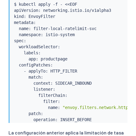
$ 
kubectl
 apply -f - 
<<
EOF

apiVersion: networking.istio.io/v1alpha3

kind: EnvoyFilter

metadata:

  name: filter-local-ratelimit-svc

  namespace: istio-system

spec:

  workloadSelector:

    labels:

      app: productpage

  configPatches:

    - applyTo: HTTP_FILTER

      match:

        context: SIDECAR_INBOUND

        listener:

          filterChain:

            filter:

              name: 
"envoy.filters.network.http_co
      patch:

        operation: INSERT_BEFORE

        value:

          name: envoy.filters.http.local_ratelimit

La configuración anterior aplica la limitación de tasa