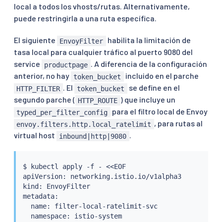
          typed_config:

local a todos los vhosts/rutas. Alternativamente,
"@type"
:
 type.googleapis.com/udpa.type
puede restringirla a una ruta específica.
            type_url: type.googleapis.com/envoy.ex
            value:

El siguiente
habilita la limitación de
EnvoyFilter
              stat_prefix: http_local_rate_limiter

tasa local para cualquier tráfico al puerto 9080 del
              token_bucket:

                max_tokens: 4

service
. A diferencia de la configuración
productpage
                tokens_per_fill: 4

anterior, no hay
incluido en el parche
token_bucket
                fill_interval: 60s

. El
se define en el
HTTP_FILTER
token_bucket
              filter_enabled:

segundo parche (
) que incluye un
HTTP_ROUTE
                runtime_key: local_rate_limit_enabl
para el filtro local de Envoy
                default_value:

typed_per_filter_config
                  numerator: 100

, para rutas al
envoy.filters.http.local_ratelimit
                  denominator: HUNDRED

virtual host
.
inbound|http|9080
              filter_enforced:

                runtime_key: local_rate_limit_enfor
                default_value:

$ 
kubectl
 apply -f - 
<<
EOF

                  numerator: 100

apiVersion: networking.istio.io/v1alpha3

                  denominator: HUNDRED

kind: EnvoyFilter

              response_headers_to_add:

metadata:

                - append: 
false
  name: filter-local-ratelimit-svc

                  header:

  namespace: istio-system

                    key: x-local-rate-limit
