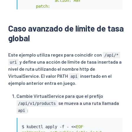
              action: ANY

      patch:

        operation: MERGE

        # Applies the rate limit rules.

        value:

Caso avanzado de límite de tasa
          rate_limits:

global
            - actions: # any actions in here

              - request_headers:

                  header_name: ":path"

                  descriptor_key: "PATH"

Este ejemplo utiliza regex para coincidir con
/api/*
EOF
y define una acción de límite de tasa insertada a
uri
nivel de ruta utilizando el nombre http de
VirtualService. El valor PATH
insertado en el
api
ejemplo anterior entra en juego.
Cambie VirtualService para que el prefijo
se mueva a una ruta llamada
/api/v1/products
:
api
$ 
kubectl
 apply -f - 
<<
EOF
