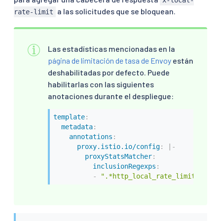
x-local-
a las solicitudes que se bloquean.
rate-limit
Las estadísticas mencionadas en la
página de limitación de tasa de Envoy
están
deshabilitadas por defecto. Puede
habilitarlas con las siguientes
anotaciones durante el despliegue:
template
:
metadata
:
annotations
:
proxy.istio.io/config
:
|
-
proxyStatsMatcher
:
inclusionRegexps
:
-
".*http_local_rate_limit.*"