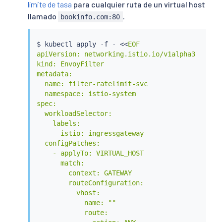
        # Adds the Envoy Rate Limit Filter in H
límite de tasa
para cualquier ruta de un virtual host
        value:

llamado
.
bookinfo.com:80
          name: envoy.filters.http.ratelimit

          typed_config:

            "@type": type.googleapis.com/envoy.
$ 
kubectl
 apply -f - 
<<
EOF

            # domain can be anything! Match it 
apiVersion: networking.istio.io/v1alpha3

            domain: ratelimit

kind: EnvoyFilter

            failure_mode_deny: true

metadata:

            timeout: 10s

  name: filter-ratelimit-svc

            rate_limit_service:

  namespace: istio-system

              grpc_service:

spec:

                envoy_grpc:

  workloadSelector:

                  cluster_name: outbound|8081||
    labels:

                  authority: ratelimit.default.
      istio: ingressgateway

              transport_api_version: V3

  configPatches:

EOF
    - applyTo: VIRTUAL_HOST

      match:

        context: GATEWAY

        routeConfiguration:

          vhost:

            name: ""

            route:
