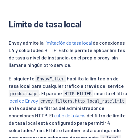
        operation: MERGE

        value:

          route:

            rate_limits:

Límite de tasa local
            - actions:

              - header_value_match:

                  descriptor_key: "PATH"

Envoy admite la
limitación de tasa local
de conexiones
                  descriptor_value: "api"

L4 y solicitudes HTTP. Esto le permite aplicar límites
                  headers:

de tasa a nivel de instancia, en el propio proxy, sin
                    - name: ":path"

                      safe_regex_match:

llamar a ningún otro service.
                        google_re2: {}

                        regex: "/api/v1/product
El siguiente
habilita la limitación de
EnvoyFilter
EOF
tasa local para cualquier tráfico a través del service
. El parche
inserta el filtro
productpage
HTTP_FILTER
local de Envoy
envoy.filters.http.local_ratelimit
en la cadena de filtros del administrador de
conexiones HTTP. El
cubo de tokens
del filtro de límite
de tasa local está configurado para permitir 4
solicitudes/min. El filtro también está configurado
para agregar una cabecera de respuesta