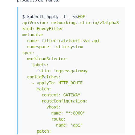
          number: 9080

  - match:

    - uri:

$ 
kubectl
 apply -f - 
<<
EOF

        prefix: /api/v1/products

apiVersion: networking.istio.io/v1alpha3

    route:

kind: EnvoyFilter

    - destination:

metadata:

        host: productpage

  name: filter-ratelimit-svc-api

        port:

  namespace: istio-system

          number: 9080

spec:

    name: api

  workloadSelector:

EOF
    labels:

      istio: ingressgateway

  configPatches:

    - applyTo: HTTP_ROUTE

      match:

        context: GATEWAY

        routeConfiguration:

          vhost:

            name: "*:8080"

            route:

              name: "api"

      patch:
