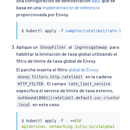
una configuración de demostración
aquí
, que se
basa en una
implementación de referencia
proporcionada por Envoy.
$ 
kubectl
 apply -f 
samples/ratelimit/rate-limi
Aplique un
al
para
EnvoyFilter
ingressgateway
habilitar la limitación de tasa global utilizando el
filtro de límite de tasa global de Envoy.
El parche inserta el filtro
global de Envoy
en la cadena
envoy.filters.http.ratelimit
. El campo
HTTP_FILTER
rate_limit_service
especifica el service de límite de tasa externo,
outbound|8081||ratelimit.default.svc.cluster
en este caso.
.local
$ 
kubectl
 apply -f - 
<<
EOF

apiVersion: networking.istio.io/v1alpha3
