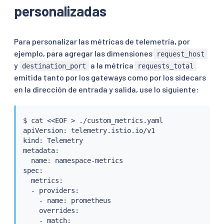
personalizadas
Para personalizar las métricas de telemetría, por
ejemplo, para agregar las dimensiones
request_host
y
a la métrica
destination_port
requests_total
emitida tanto por los gateways como por los sidecars
en la dirección de entrada y salida, use lo siguiente:
$ 
cat
<<
EOF 
>
 ./custom_metrics.yaml

apiVersion: telemetry.istio.io/v1

kind: Telemetry

metadata:

  name: namespace-metrics

spec:

  metrics:

  - providers:

    - name: prometheus

    overrides:

    - match:
