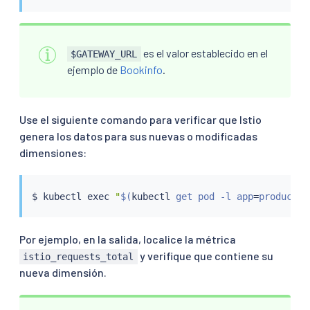
es el valor establecido en el
$GATEWAY_URL
ejemplo de
Bookinfo
.
Use el siguiente comando para verificar que Istio
genera los datos para sus nuevas o modificadas
dimensiones:
$ 
kubectl
exec
"
$(
kubectl
 get pod -l app
=
productpa
Por ejemplo, en la salida, localice la métrica
y verifique que contiene su
istio_requests_total
nueva dimensión.