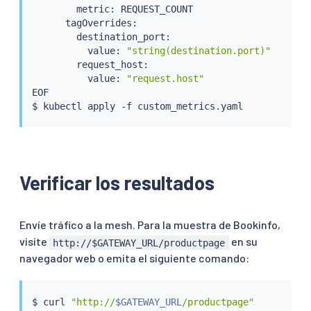
        metric: REQUEST_COUNT

      tagOverrides:

        destination_port:

          value: 
"string(destination.port)"
        request_host:

          value: 
"request.host"
EOF

$ 
kubectl
Verificar los resultados
Envíe tráfico a la mesh. Para la muestra de Bookinfo,
visite
en su
http://$GATEWAY_URL/productpage
navegador web o emita el siguiente comando:
$ 
curl
"http://
$GATEWAY_URL
/productpage"