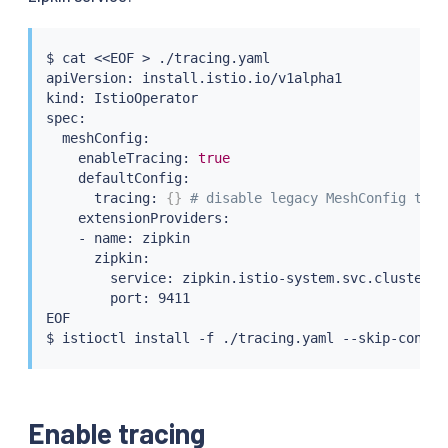
$ 
cat
<<
EOF 
>
 ./tracing.yaml

apiVersion: install.istio.io/v1alpha1

kind: IstioOperator

spec:

  meshConfig:

    enableTracing: 
true
    defaultConfig:

      tracing: 
{
}
# disable legacy MeshConfig trac
    extensionProviders:

    - name: zipkin

      zipkin:

        service: zipkin.istio-system.svc.cluster.lo
        port: 9411

EOF

$ 
istioctl
install
Enable tracing