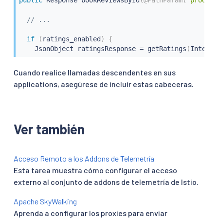
if
 val 
is
not
None
:
            headers
[
ihdr
]
=
 val

// ...
return
 headers
if
(
ratings_enabled
)
{
    JsonObject ratingsResponse 
=
getRatings
(
Integer
Cuando realice llamadas descendentes en sus
applications, asegúrese de incluir estas cabeceras.
Ver también
Acceso Remoto a los Addons de Telemetría
Esta tarea muestra cómo configurar el acceso
externo al conjunto de addons de telemetría de Istio.
Apache SkyWalking
Aprenda a configurar los proxies para enviar