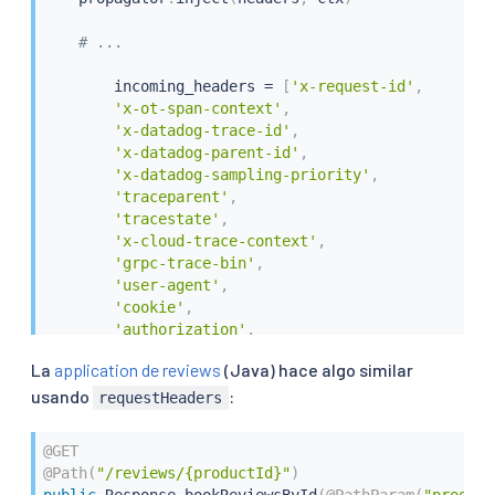
# ...
        incoming_headers 
=
[
'x-request-id'
,
'x-ot-span-context'
,
'x-datadog-trace-id'
,
'x-datadog-parent-id'
,
'x-datadog-sampling-priority'
,
'traceparent'
,
'tracestate'
,
'x-cloud-trace-context'
,
'grpc-trace-bin'
,
'user-agent'
,
'cookie'
,
'authorization'
,
'jwt'
,
La
application de reviews
(Java) hace algo similar
]
usando
:
requestHeaders
# ...
@GET
for
 ihdr 
in
 incoming_headers
:
@Path
(
"/reviews/{productId}"
)
        val 
=
 request
.
headers
.
get
(
ihdr
)
public
 Response 
bookReviewsById
(
@PathParam
(
"product