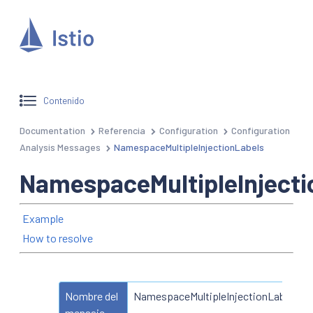
Contenido
Documentation
Referencia
Configuration
Configuration
Analysis Messages
NamespaceMultipleInjectionLabels
NamespaceMultipleInjecti
Example
How to resolve
Nombre del
NamespaceMultipleInjectionLabels
mensaje