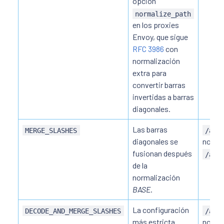
opción
normalize_path
en los proxies
Envoy, que sigue
RFC 3986
con
normalización
extra para
convertir barras
invertidas a barras
diagonales.
Las barras
MERGE_SLASHES
/a//
diagonales se
normal
fusionan después
/a/b
de la
normalización
BASE
.
La configuración
DECODE_AND_MERGE_SLASHES
/a%2
más estricta
normal