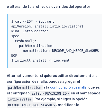
o alterando tu archivo de overrides del operator
$ 
cat
<<
EOF 
>
 iop.yaml

apiVersion: install.istio.io/v1alpha1

kind: IstioOperator

spec:

  meshConfig:

    pathNormalization:

      normalization: DECODE_AND_MERGE_SLASHES

EOF

$ 
istioctl
install
Alternativamente, si quieres editar directamente la
configuración de malla, puedes agregar el
a la
configuración de malla
, que es
pathNormalization
el configmap
en el namespace
istio-<REVISION_ID>
. Por ejemplo, si eliges la opción
istio-system
, modificas la
DECODE_AND_MERGE_SLASHES