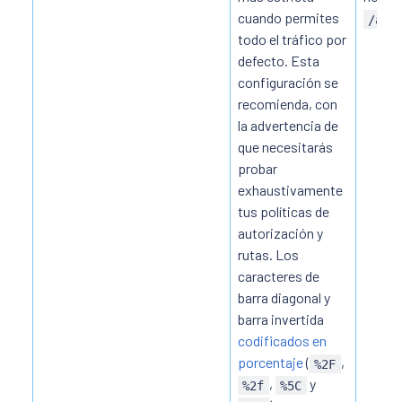
cuando permites
/a/b
todo el tráfico por
defecto. Esta
configuración se
recomienda, con
la advertencia de
que necesitarás
probar
exhaustivamente
tus políticas de
autorización y
rutas. Los
caracteres de
barra diagonal y
barra invertida
codificados en
porcentaje
(
,
%2F
,
y
%2f
%5C