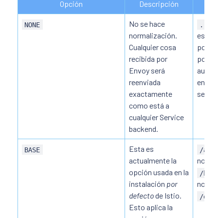
Opción
Descripción
Ej
No se hace
NONE
../%
normalización.
es ev
Cualquier cosa
por la
recibida por
políti
Envoy será
autori
reenviada
enviad
exactamente
servic
como está a
cualquier Service
backend.
Esta es
BASE
/a/.
actualmente la
normal
opción usada en la
.
/b
instalación
por
normal
defecto
de Istio.
.
/da
Esto aplica la