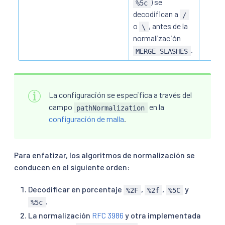
) se
%5c
decodifican a
/
o
, antes de la
\
normalización
.
MERGE_SLASHES
La configuración se especifica a través del
campo
en la
pathNormalization
configuración de malla
.
Para enfatizar, los algoritmos de normalización se
conducen en el siguiente orden:
Decodificar en porcentaje
,
,
y
%2F
%2f
%5C
.
%5c
La normalización
RFC 3986
y otra implementada