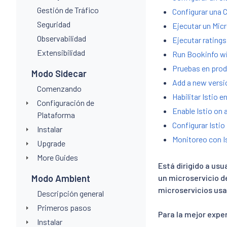
Gestión de Tráfico
Configurar una
Seguridad
Ejecutar un Mic
Observabilidad
Ejecutar rating
Extensibilidad
Run Bookinfo w
Pruebas en pro
Modo Sidecar
Add a new versi
Comenzando
Habilitar Istio 
Configuración de
Enable Istio on 
Plataforma
Configurar Isti
Instalar
Monitoreo con I
Upgrade
More Guides
Está dirigido a us
Modo Ambient
un microservicio d
microservicios usa
Descripción general
Primeros pasos
Para la mejor expe
Instalar