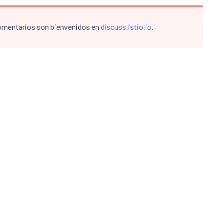
comentarios son bienvenidos en
discuss.istio.io
.