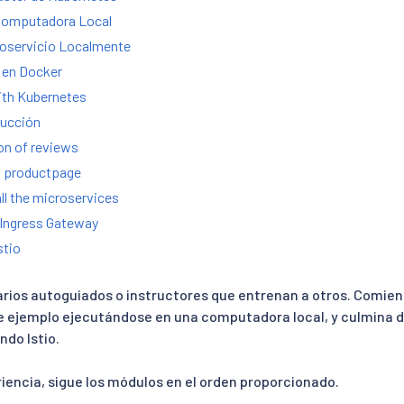
 Computadora Local
roservicio Localmente
s en Docker
ith Kubernetes
ducción
on of reviews
en productpage
all the microservices
o Ingress Gateway
stio
uarios autoguiados o instructores que entrenan a otros. Comien
e ejemplo ejecutándose en una computadora local, y culmina d
ndo Istio.
riencia, sigue los módulos en el orden proporcionado.