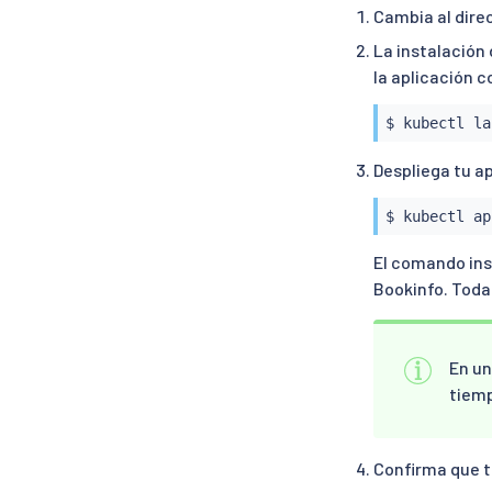
Cambia al direct
La instalación 
la aplicación 
$ 
kubectl
 la
Despliega tu a
$ 
kubectl
 ap
El comando ins
Bookinfo. Todas
En un
tiemp
Confirma que t