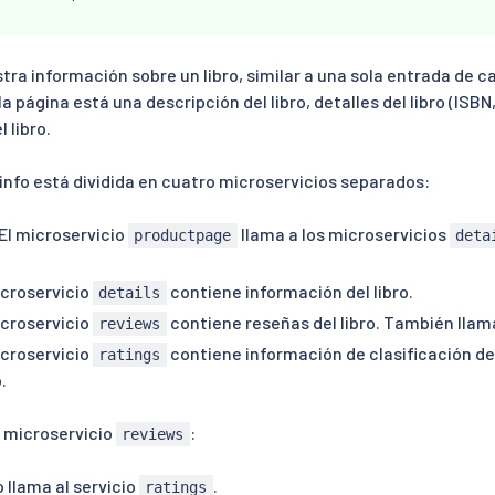
ra información sobre un libro, similar a una sola entrada de ca
la página está una descripción del libro, detalles del libro (ISBN
 libro.
info está dividida en cuatro microservicios separados:
 El microservicio
llama a los microservicios
productpage
deta
microservicio
contiene información del libro.
details
microservicio
contiene reseñas del libro. También llam
reviews
microservicio
contiene información de clasificación de
ratings
.
l microservicio
:
reviews
o llama al servicio
.
ratings