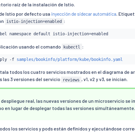
orio raíz de la instalación de Istio.
de Istio por defecto usa
inyección de sidecar automática
. Etique
con
:
istio-injection=enabled
bel namespace default istio-injection
=
plicación usando el comando
:
kubectl
ply -f 
samples/bookinfo/platform/kube/bookinfo.yaml
tala todos los cuatro servicios mostrados en el diagrama de ar
 las 3 versiones del servicio
, v1, v2 y v3, se inician.
reviews
 despliegue real, las nuevas versiones de un microservicio se
o en lugar de desplegar todas las versiones simultáneamente
odos los servicios y pods están definidos y ejecutándose cor