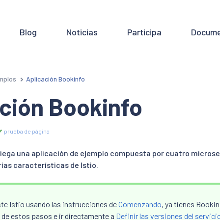
Blog
Noticias
Participa
Docume
mplos
Aplicación Bookinfo
ción Bookinfo
prueba de página
liega una aplicación de ejemplo compuesta por cuatro microse
as características de Istio.
ste Istio usando las instrucciones de
Comenzando
, ya tienes Bookin
a de estos pasos e ir directamente a
Definir las versiones del servici