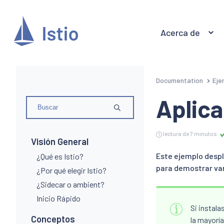
Acerca de
Documentation
Eje
Aplica
lectura de 7 minutos
Visión General
Este ejemplo desp
¿Qué es Istio?
para demostrar vari
¿Por qué elegir Istio?
¿Sidecar o ambient?
Inicio Rápido
Si instala
Conceptos
la mayorí