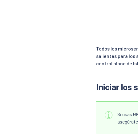
Todos los microser
salientes para los
control plane de Is
Iniciar los 
Si usas G
asegúrate