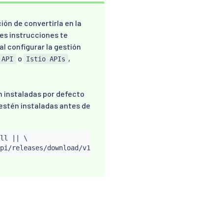
ión de convertirla en la
tes instrucciones te
al configurar la gestión
o
,
 API
Istio APIs
n instaladas por defecto
 estén instaladas antes de
ll 
||
 \
