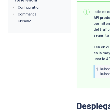
Configuration
Istio es 
Commands
API prede
Glosario
permiten 
del tráfi
según tu 
Ten en cu
en la may
usar la A
$ 
kubec
kubec
Desplega