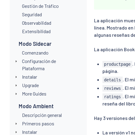
Gestión de Tráfico
Seguridad
La aplicación muest
Observabilidad
línea. Mostrado en 
Extensibilidad
algunas reseñas del
Modo Sidecar
La aplicación Book
Comenzando
Configuración de
.
productpage
Plataforma
página.
Instalar
. El 
details
Upgrade
. El 
reviews
More Guides
. El 
ratings
reseña del libro
Modo Ambient
Descripción general
Hay 3 versiones de
Primeros pasos
Instalar
La versión v1 n