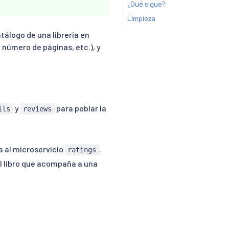
¿Qué sigue?
Limpieza
tálogo de una librería en
, número de páginas, etc.), y
y
para poblar la
ils
reviews
a al microservicio
.
ratings
l libro que acompaña a una