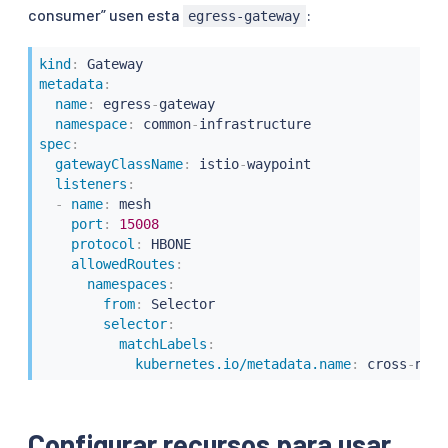
consumer” usen esta
:
egress-gateway
kind
:
metadata
:
name
:
 egress
-
gateway

namespace
:
 common
-
spec
:
gatewayClassName
:
 istio
-
waypoint

listeners
:
-
name
:
 mesh

port
:
15008
protocol
:
 HBONE

allowedRoutes
:
namespaces
:
from
:
 Selector

selector
:
matchLabels
:
kubernetes.io/metadata.name
:
 cross
-
name
Configurar recursos para usar