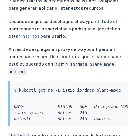
Puedes usar los subcomandos de istioctl waypoint
para generar, aplicar o listar estos recursos.
Después de que se despliegue el waypoint, todo el
namespace (o los servicios o pods que elijas) deben
estar
inscritos
para usarlo.
Antes de desplegar un proxy de waypoint para un
namespace específico, confirma que el namespace
esté etiquetado con
istio.io/data plane-mode:
:
ambient
$ 
kubectl
NAME              STATUS   AGE   data plane-MODE

istio-system      Active   24h

default           Active   24h   ambient
puede generar un recurso de Gateway de
istioctl