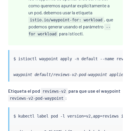
como queremos apuntar explícitamente a
un pod, debemos usar la etiqueta
, que
istio.io/waypoint-for: workload
podemos generar usando el parámetro
--
para istioctl.
for workload
$ 
istioctl
waypoint default/reviews-v2-pod-waypoint applied
Etiqueta el pod
para que use el waypoint
reviews-v2
:
reviews-v2-pod-waypoint
$ 
kubectl
 label pod -l version
=
v2,app
=
reviews isti