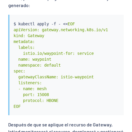
generado:
$ 
kubectl
 apply -f - 
<<
EOF

apiVersion: gateway.networking.k8s.io/v1

kind: Gateway

metadata:

  labels:

    istio.io/waypoint-for: service

  name: waypoint

  namespace: default

spec:

  gatewayClassName: istio-waypoint

  listeners:

  - name: mesh

    port: 15008

    protocol: HBONE

EOF
Después de que se aplique el recurso de Gateway,
Istiod monitoreará el recurso, desplegará y gestionará