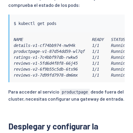
comprueba el estado de los pods:
$ 
kubectl
NAME                             READY   STATUS    
details-v1-cf74bb974-nw94k       1/1     Running   
productpage-v1-87d54dd59-wl7qf   1/1     Running   
ratings-v1-7c4bbf97db-rwkw5      1/1     Running   
reviews-v1-5fd6d4f8f8-66j45      1/1     Running   
reviews-v2-6f9b55c5db-6ts96      1/1     Running   
reviews-v3-7d99fd7978-dm6mx      1/1     Running  
Para acceder al servicio
desde fuera del
productpage
cluster, necesitas configurar una gateway de entrada.
Desplegar y configurar la