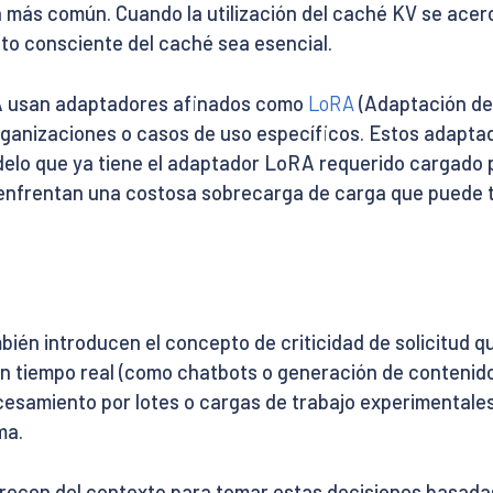
 más común. Cuando la utilización del caché KV se acerca
o consciente del caché sea esencial.
A usan adaptadores afinados como
LoRA
(Adaptación de 
rganizaciones o casos de uso específicos. Estos adap
elo que ya tiene el adaptador LoRA requerido cargado 
r enfrentan una costosa sobrecarga de carga que puede
mbién introducen el concepto de criticidad de solicitud 
en tiempo real (como chatbots o generación de contenido
ocesamiento por lotes o cargas de trabajo experimentales
ma.
ecen del contexto para tomar estas decisiones basadas 