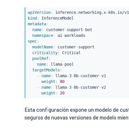
apiVersion
:
 inference.networking.x
-
kind
:
metadata
:
name
:
 customer
-
support
-
bot

namespace
:
 ai
-
spec
:
modelName
:
 customer
-
support

criticality
:
 Critical

poolRef
:
name
:
 llama
-
pool

targetModels
:
-
name
:
 llama
-
3
-
8b
-
customer
-
v1

weight
:
80
-
name
:
 llama
-
3
-
8b
-
customer
-
v2

weight
:
20
Esta configuración expone un modelo de cust
seguros de nuevas versiones de modelo mientr