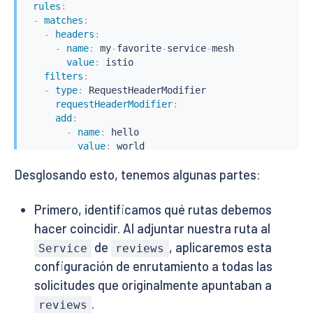
rules
:
-
matches
:
-
headers
:
-
name
:
 my
-
favorite
-
service
-
mesh

value
:
 istio

filters
:
-
type
:
 RequestHeaderModifier

requestHeaderModifier
:
add
:
-
name
:
 hello

value
:
 world

backendRefs
:
Desglosando esto, tenemos algunas partes:
-
name
:
 reviews
-
v2

port
:
9080
-
backendRefs
:
Primero, identificamos qué rutas debemos
-
name
:
 reviews
-
v1

hacer coincidir. Al adjuntar nuestra ruta al
port
:
9080
de
, aplicaremos esta
Service
reviews
configuración de enrutamiento a todas las
solicitudes que originalmente apuntaban a
.
reviews