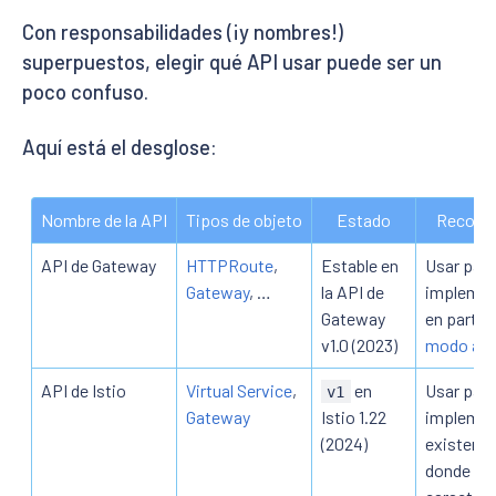
Con responsabilidades (¡y nombres!)
superpuestos, elegir qué API usar puede ser un
poco confuso.
Aquí está el desglose:
Nombre de la API
Tipos de objeto
Estado
Recome
API de Gateway
HTTPRoute
,
Estable en
Usar par
Gateway
, …
la API de
implemen
Gateway
en partic
v1.0 (2023)
modo am
API de Istio
Virtual Service
,
en
Usar para
v1
Gateway
Istio 1.22
implemen
(2024)
existente
donde se