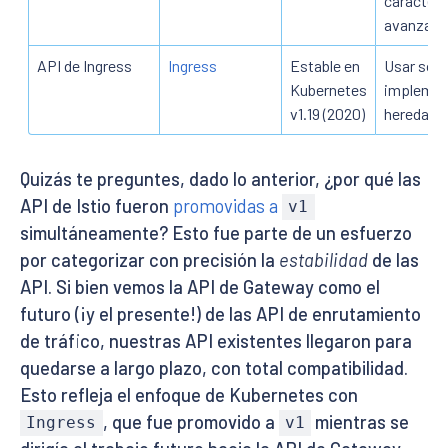
caracterí
avanzada
API de Ingress
Ingress
Estable en
Usar solo
Kubernetes
implemen
v1.19 (2020)
heredada
Quizás te preguntes, dado lo anterior, ¿por qué las
API de Istio fueron
promovidas a
v1
simultáneamente? Esto fue parte de un esfuerzo
por categorizar con precisión la
estabilidad
de las
API. Si bien vemos la API de Gateway como el
futuro (¡y el presente!) de las API de enrutamiento
de tráfico, nuestras API existentes llegaron para
quedarse a largo plazo, con total compatibilidad.
Esto refleja el enfoque de Kubernetes con
, que fue promovido a
mientras se
Ingress
v1