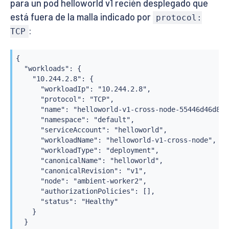
para un pod helloworld v1 recién desplegado que
está fuera de la malla indicado por
protocol:
:
TCP
{

  "workloads": {

    "10.244.2.8": {

      "workloadIp": "10.244.2.8",

      "protocol": "TCP",

      "name": "helloworld-v1-cross-node-55446d46d8-nt
      "namespace": "default",

      "serviceAccount": "helloworld",

      "workloadName": "helloworld-v1-cross-node",

      "workloadType": "deployment",

      "canonicalName": "helloworld",

      "canonicalRevision": "v1",

      "node": "ambient-worker2",

      "authorizationPolicies": [],

      "status": "Healthy"

    }

  }
