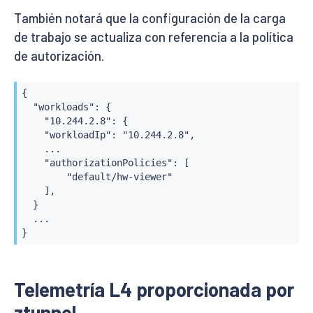
También notará que la configuración de la carga
de trabajo se actualiza con referencia a la política
de autorización.
{

  "workloads": {

    "10.244.2.8": {

    "workloadIp": "10.244.2.8",

    ...

    "authorizationPolicies": [

        "default/hw-viewer"

    ],

  }

  ...

}
Telemetría L4 proporcionada por
ztunnel