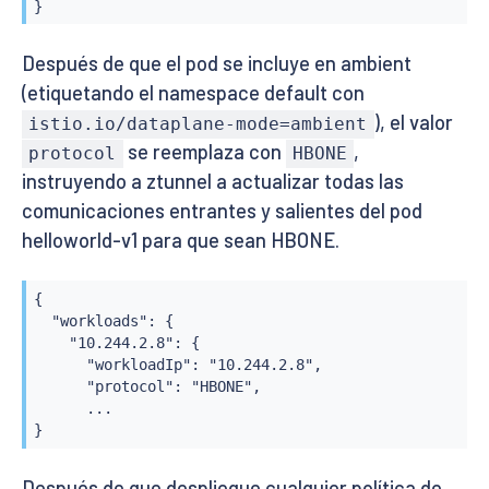
}
Después de que el pod se incluye en ambient
(etiquetando el namespace default con
), el valor
istio.io/dataplane-mode=ambient
se reemplaza con
,
protocol
HBONE
instruyendo a ztunnel a actualizar todas las
comunicaciones entrantes y salientes del pod
helloworld-v1 para que sean HBONE.
{

  "workloads": {

    "10.244.2.8": {

      "workloadIp": "10.244.2.8",

      "protocol": "HBONE",

      ...

}
Después de que despliegue cualquier política de