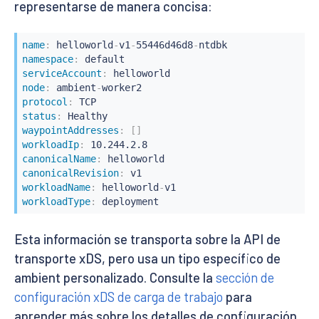
representarse de manera concisa:
name
:
 helloworld
-
v1
-
55446d46d8
-
namespace
:
serviceAccount
:
node
:
 ambient
-
protocol
:
status
:
waypointAddresses
:
[
]
workloadIp
:
canonicalName
:
canonicalRevision
:
workloadName
:
 helloworld
-
workloadType
:
 deployment
Esta información se transporta sobre la API de
transporte xDS, pero usa un tipo específico de
ambient personalizado. Consulte la
sección de
configuración xDS de carga de trabajo
para
aprender más sobre los detalles de configuración.