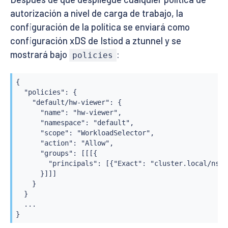
autorización a nivel de carga de trabajo, la
configuración de la política se enviará como
configuración xDS de Istiod a ztunnel y se
mostrará bajo
:
policies
{

  "policies": {

    "default/hw-viewer": {

      "name": "hw-viewer",

      "namespace": "default",

      "scope": "WorkloadSelector",

      "action": "Allow",

      "groups": [[[{

        "principals": [{"Exact": "cluster.local/ns/d
      }]]]

    }

  }

  ...

}