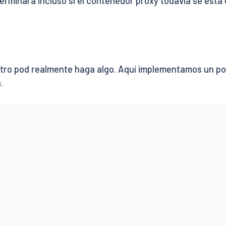
erminará incluso si el contenedor proxy todavía se está
ro pod realmente haga algo. Aquí implementamos un pod 
.