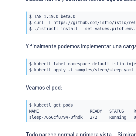
$ TAG
=
1.19.0-beta.0

$ 
curl
 -L https://github.com/istio/istio/rel
$ ./istioctl 
install
 --set values.pilot.env.
Y finalmente podemos implementar una carga
$ 
kubectl
 label namespace default istio-inje
$ 
kubectl
 apply -f samples/sleep/sleep.yaml
Veamos el pod:
$ 
kubectl
 get pods

NAME                     READY   STATUS    R
sleep-7656cf8794-8fhdk   2/2     Running   0
Todo parece normal a primera vista… Si miram