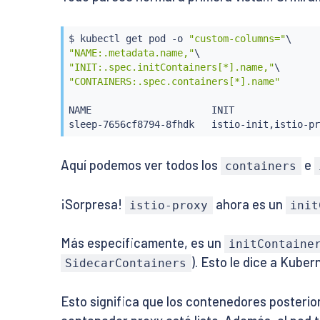
$ 
kubectl
 get pod -o 
"custom-columns="
"NAME:.metadata.name,"
"INIT:.spec.initContainers[*].name,"
"CONTAINERS:.spec.containers[*].name"
NAME                     INIT               
sleep-7656cf8794-8fhdk   istio-init,istio-pr
Aquí podemos ver todos los
e
containers
¡Sorpresa!
ahora es un
istio-proxy
init
Más específicamente, es un
initContaine
). Esto le dice a Kuber
SidecarContainers
Esto significa que los contenedores posterior