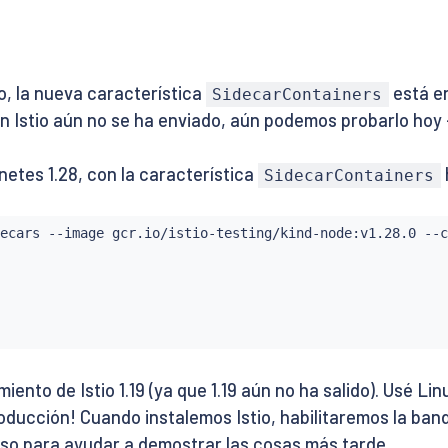
, la nueva característica
está en
SidecarContainers
 en Istio aún no se ha enviado, aún podemos probarlo hoy 
etes 1.28, con la característica
SidecarContainers
ecars --image gcr.io/istio-testing/kind-node:v1.28.0 --c
to de Istio 1.19 (ya que 1.19 aún no ha salido). Usé Lin
oducción! Cuando instalemos Istio, habilitaremos la ban
eso para ayudar a demostrar las cosas más tarde.