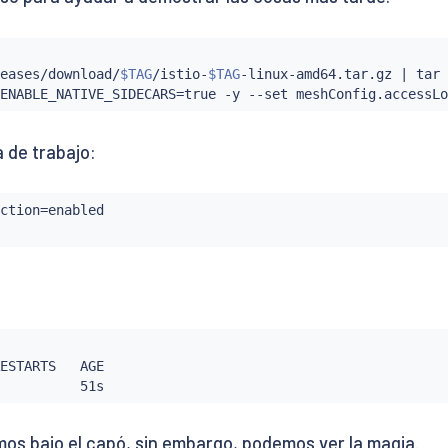
eases/download/
$TAG
/istio-
$TAG
-linux-amd64.tar.gz 
|
tar
 
ENABLE_NATIVE_SIDECARS
=
true -y --set meshConfig.accessLo
 de trabajo:
ction
=
enabled

ESTARTS   AGE

          51s
os bajo el capó, sin embargo, podemos ver la magia.