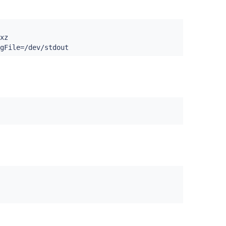
xz

gFile
=
/dev/stdout