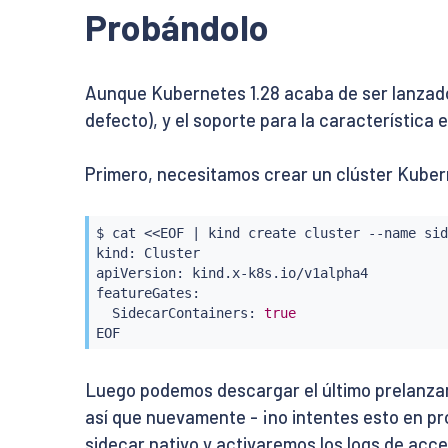
Probándolo
Aunque Kubernetes 1.28 acaba de ser lanzado
defecto), y el soporte para la característica
Primero, necesitamos crear un clúster Kubern
$ 
cat
<<
EOF 
|
 kind create cluster --name sid
kind: Cluster

apiVersion: kind.x-k8s.io/v1alpha4

featureGates:

  SidecarContainers: 
true
EOF
Luego podemos descargar el último prelanzamien
así que nuevamente - ¡no intentes esto en pr
sidecar nativo y activaremos los logs de acc