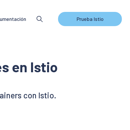
umentación
Prueba Istio
s en Istio
iners con Istio.