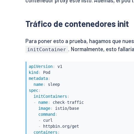
contenedor proxy esté listo. Además, el pod t
Tráfico de contenedores init
Para poner esto a prueba, hagamos que nuest
. Normalmente, esto fallaría
initContainer
apiVersion
:
kind
:
metadata
:
name
:
spec
:
initContainers
:
-
name
:
 check
-
traffic

image
:
 istio/base

command
:
-
 curl

-
 httpbin.org/get

containers
: