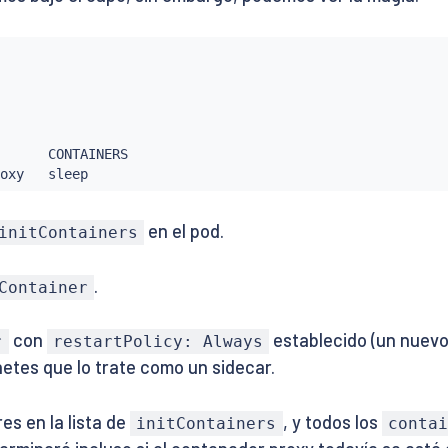
      CONTAINERS

oxy   
sleep
en el pod.
initContainers
.
Container
con
establecido (un nuevo 
r
restartPolicy: Always
netes que lo trate como un sidecar.
es en la lista de
, y todos los
initContainers
contai