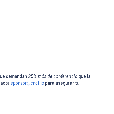
s que demandan
25% más de conferencia
que la
tacta
sponsor@cncf.io
para asegurar tu