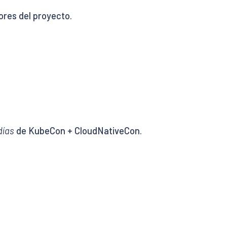
ores del proyecto.
días
de KubeCon + CloudNativeCon.