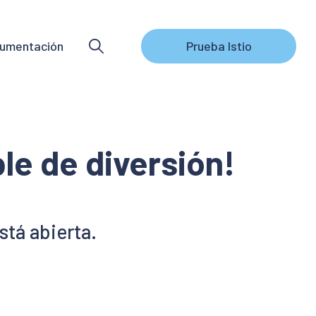
umentación
Prueba Istio
le de diversión!
tá abierta.