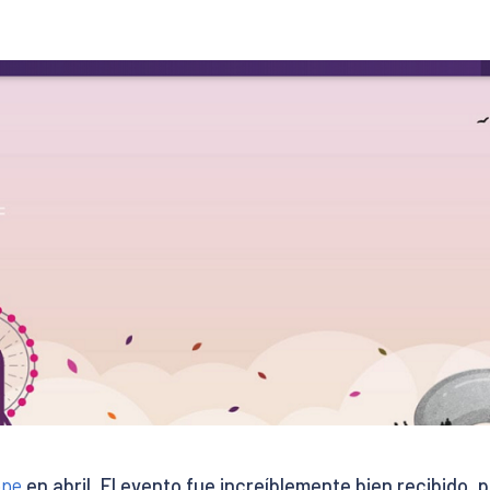
ope
en abril. El evento fue increíblemente bien recibido,