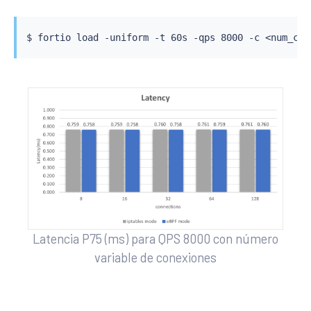
$ fortio load -uniform -t 60s -qps 8000 -c 
<
num_con
Latencia P75 (ms) para QPS 8000 con número
variable de conexiones