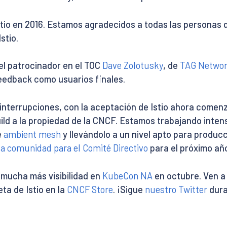
tio en 2016. Estamos agradecidos a todas las personas q
stio.
l patrocinador en el TOC
Dave Zolotusky
, de
TAG Netwo
eedback como usuarios finales.
 interrupciones, con la aceptación de Istio ahora comen
uild a la propiedad de la CNCF. Estamos trabajando int
e
ambient mesh
y llevándolo a un nivel apto para produc
la comunidad para el Comité Directivo
para el próximo añ
mucha más visibilidad en
KubeCon NA
en octubre. Ven a 
ta de Istio en la
CNCF Store
. ¡Sigue
nuestro Twitter
dura